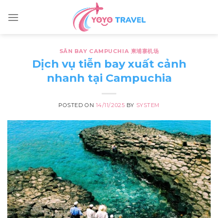
Skip
to
content
SÂN BAY CAMPUCHIA 柬埔寨机场
Dịch vụ tiễn bay xuất cảnh
nhanh tại Campuchia
POSTED ON
14/11/2025
BY
SYSTEM