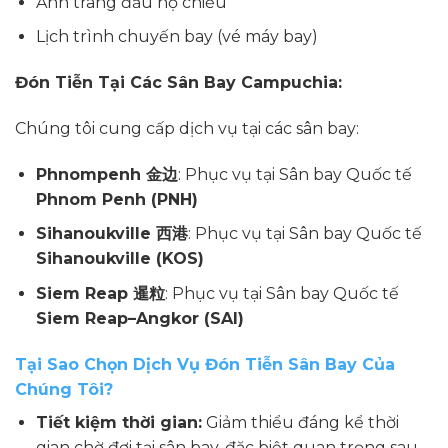
Ảnh trang đầu hộ chiếu
Lịch trình chuyến bay (vé máy bay)
Đón Tiễn Tại Các Sân Bay Campuchia:
Chúng tôi cung cấp dịch vụ tại các sân bay:
Phnompenh 金边
: Phục vụ tại Sân bay Quốc tế
Phnom Penh (PNH)
Sihanoukville 西港
: Phục vụ tại Sân bay Quốc tế
Sihanoukville (KOS)
Siem Reap 暹粒
: Phục vụ tại Sân bay Quốc tế
Siem Reap–Angkor (SAI)
Tại Sao Chọn Dịch Vụ Đón Tiễn Sân Bay Của
Chúng Tôi?
Tiết kiệm thời gian:
Giảm thiểu đáng kể thời
gian chờ đợi tại sân bay, đặc biệt quan trọng sau