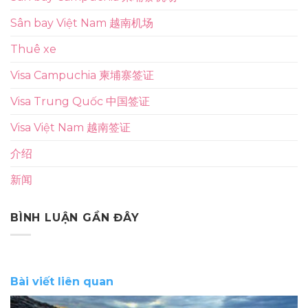
Sân bay Việt Nam 越南机场
Thuê xe
Visa Campuchia 柬埔寨签证
Visa Trung Quốc 中国签证
Visa Việt Nam 越南签证
介绍
新闻
BÌNH LUẬN GẦN ĐÂY
Bài viết liên quan