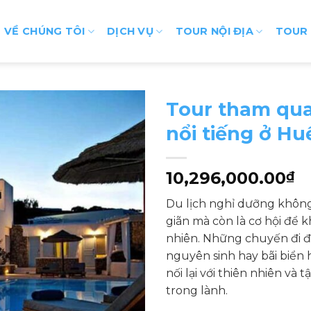
VỀ CHÚNG TÔI
DỊCH VỤ
TOUR NỘI ĐỊA
TOUR
Tour tham qua
nổi tiếng ở Hu
10,296,000.00
₫
Du lịch nghỉ dưỡng không 
giãn mà còn là cơ hội để 
nhiên. Những chuyến đi 
nguyên sinh hay bãi biển 
nối lại với thiên nhiên và
trong lành.