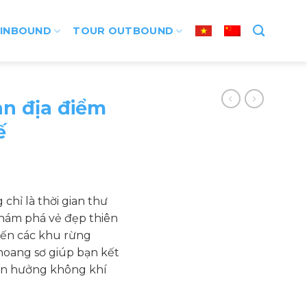
 INBOUND
TOUR OUTBOUND
n địa điểm
ế
chỉ là thời gian thư
khám phá vẻ đẹp thiên
đến các khu rừng
hoang sơ giúp bạn kết
 tận hưởng không khí