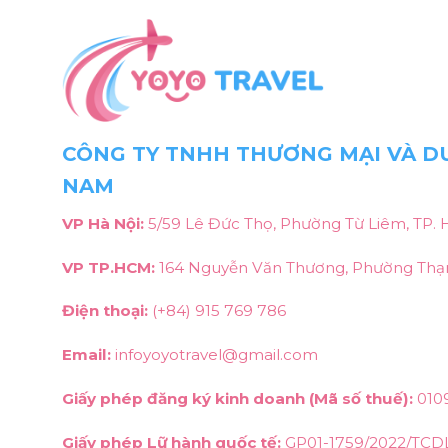
CÔNG TY TNHH THƯƠNG MẠI VÀ DU
NAM
VP Hà Nội:
5/59 Lê Đức Thọ, Phường Từ Liêm, TP. 
VP TP.HCM:
164 Nguyễn Văn Thương, Phường Thạn
Điện thoại:
(+84) 915 769 786
Email:
infoyoyotravel@gmail.com
Giấy phép đăng ký kinh doanh (Mã số thuế):
010
Giấy phép Lữ hành quốc tế:
GP01-1759/2022/TCD