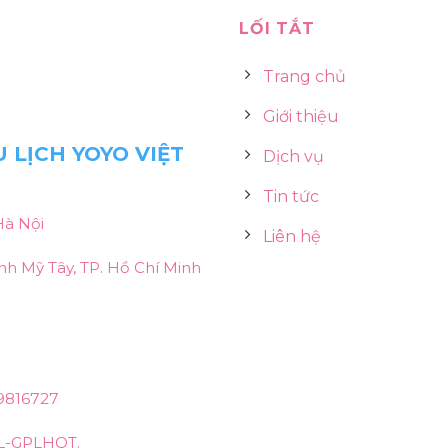
LỐI TẮT
Trang chủ
Giới thiệu
 LỊCH YOYO VIỆT
Dịch vụ
Tin tức
Hà Nội
Liên hệ
h Mỹ Tây, TP. Hồ Chí Minh
9816727
L-GPLHQT.