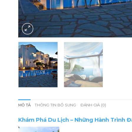
MÔ TẢ
THÔNG TIN BỔ SUNG
ĐÁNH GIÁ (0)
Khám Phá Du Lịch – Những Hành Trình 