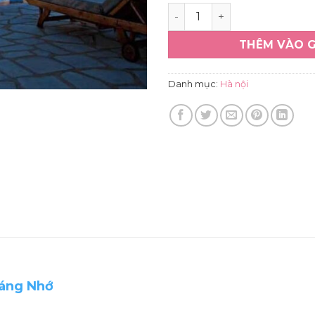
Tour tham quan địa điểm nổ
THÊM VÀO 
Danh mục:
Hà nội
Đáng Nhớ