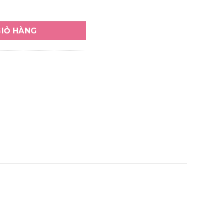
i tiếng ở Huế số lượng
GIỎ HÀNG