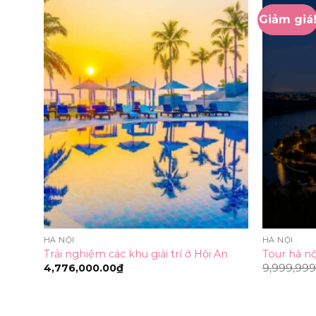
Giảm giá
HÀ NỘI
HÀ NỘI
Trải nghiệm các khu giải trí ở Hội An
Tour hà nộ
4,776,000.00
₫
9,999,999