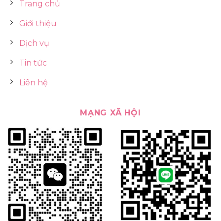
Trang chủ
Giới thiệu
Dịch vụ
Tin tức
Liên hệ
MẠNG XÃ HỘI