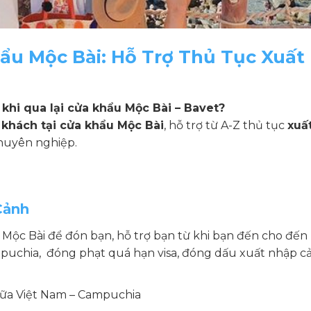
ẩu Mộc Bài: Hỗ Trợ Thủ Tục Xuất
khi qua lại cửa khẩu Mộc Bài – Bavet?
n khách tại cửa khẩu Mộc Bài
, hỗ trợ từ A-Z thủ tục
xuấ
chuyên nghiệp.
Cảnh
i Mộc Bài để đón bạn, hỗ trợ bạn từ khi bạn đến cho đến 
ampuchia, đóng phạt quá hạn visa, đóng dấu xuất nhập c
iữa Việt Nam – Campuchia