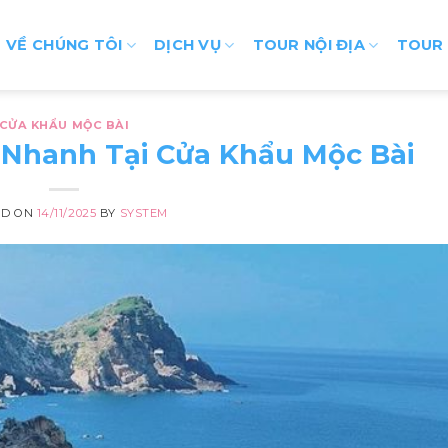
VỀ CHÚNG TÔI
DỊCH VỤ
TOUR NỘI ĐỊA
TOUR
CỬA KHẨU MỘC BÀI
 Nhanh Tại Cửa Khẩu Mộc Bài
ED ON
14/11/2025
BY
SYSTEM