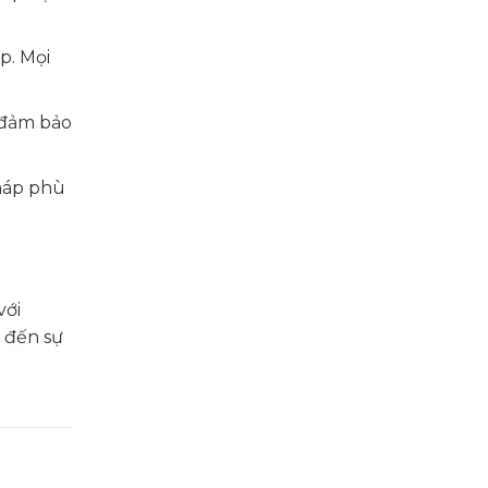
p. Mọi
 đảm bảo
pháp phù
với
g đến sự