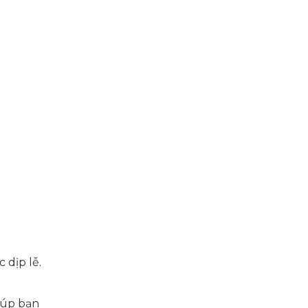
 dịp lễ.
iúp bạn