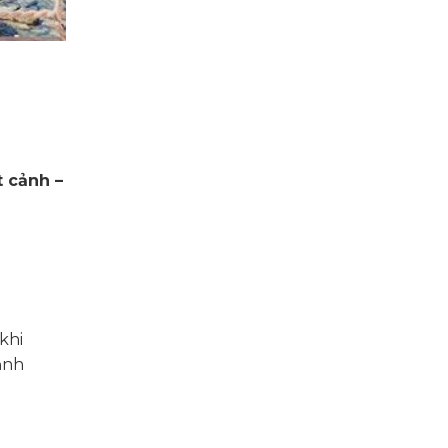
t cảnh –
khi
ảnh